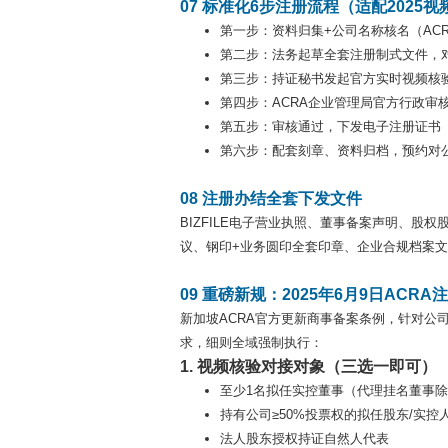
07 标准化6步注册流程（适配2025
第一步：资料归集+公司名称核名（AC
第二步：法务起草全套注册制式文件，
第三步：持证秘书发起官方实时视频核
第四步：ACRA企业管理局官方行政审
第五步：审核通过，下发电子注册证书
第六步：配套刻章、资料归档，预约对
08 注册办结全套下发文件
BIZFILE电子营业执照、董事备案声明、
议、钢印+业务圆印全套印章、企业合规档案
09 重磅新规：2025年6月9日AC
新加坡ACRA官方更新商事备案条例，针对公
求，细则全域强制执行：
1. 视频核验对接对象（三选一即可）
至少1名拟任实控董事（代理挂名董事
持有公司≥50%投票权的拟任股东/实控
法人股东授权持证自然人代表