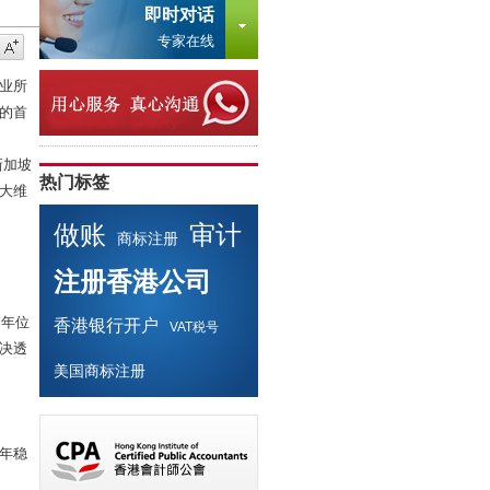
即时对话
专家在线
业所
的首
新加坡
热门标签
大维
做账
审计
商标注册
注册香港公司
常年位
香港银行开户
VAT税号
决透
美国商标注册
常年稳