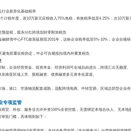
无行业差异化基础税率
个计税年度，首10万新元应税收入75%免税，有效税率低至4.25%；次10万新
息预提税，股东分红跨境划转零附加税负
融财资中心FTC政策延期至2031年，达标企业税率低至5%-10%；企业合规
地区避免双重征税协定，中企可合规抵扣境内外重复税负
垒
管制，企业经营资金、投资本金、经营利润可全域自由进出，跨境汇出无额度、
供东南亚区域上市、股权融资、债券融资多元资本化渠道。
市场，港口、空港物流配套成熟，适配跨境电商、中转贸易、区域总部型企业布
业专项监管
商贸、科创、服务业允许外资100%全资控股，无需绑定本地合伙人、无本地
质审批门槛，具体细则如下：
坡金融管理局MAS前置审批；支付业务需依照《支付服务法》分类申领经营牌