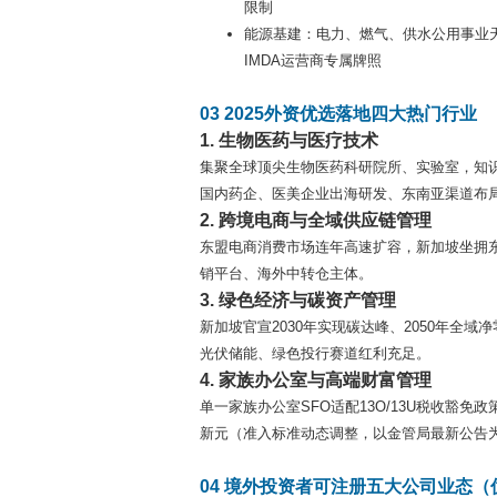
限制
能源基建：电力、燃气、供水公用事业
IMDA运营商专属牌照
03 2025外资优选落地四大热门行业
1. 生物医药与医疗技术
集聚全球顶尖生物医药科研院所、实验室，知
国内药企、医美企业出海研发、东南亚渠道布
2. 跨境电商与全域供应链管理
东盟电商消费市场连年高速扩容，新加坡坐拥
销平台、海外中转仓主体。
3. 绿色经济与碳资产管理
新加坡官宣2030年实现碳达峰、2050年
光伏储能、绿色投行赛道红利充足。
4. 家族办公室与高端财富管理
单一家族办公室SFO适配13O/13U税收豁免
新元（准入标准动态调整，以金管局最新公告
04 境外投资者可注册五大公司业态（