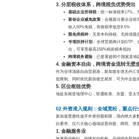
3. 分层税收体系，跨境税负优势突出
基础企业所得税
：统一标准税率17%，
新创企业减免政策
：合规新注册企业前3
收入50%免税，有效税率低至8.5%
豁免类税种
：无资本利得税、无跨境股
专项扶持计划
：全球贸易商计划GTP、金
出，可享受最高150%税前税务抵扣
跨境税务避险
：已签署超80个国家及
4. 金融资本自由，跨境资金流转无壁
作为全球顶级自由贸易港，新加坡全境无外汇
批限制。同时依托新加坡交易所，可为中企提
5. 区位枢纽优势
地处东南亚地理中心，联通欧美、东盟、亚太
02 外资准入规则：全域宽松，重点行
新加坡普惠性放开外资持股权限，境内绝大多数
比要求。仅六大核心领域设置持股、牌照、资
1. 金融服务业
外资新设银行、持牌支付机构，必须经由新加