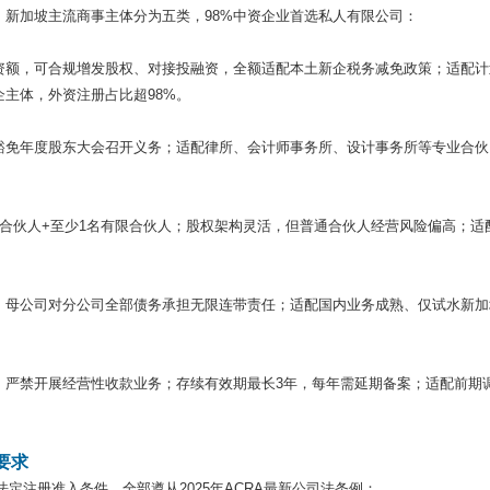
新加坡主流商事主体分为五类，98%中资企业首选私人有限公司：
资额，可合规增发股权、对接投融资，全额适配本土新企税务减免政策；适配计
主体，外资注册占比超98%。
豁免年度股东大会召开义务；适配律所、会计师事务所、设计事务所等专业合伙
合伙人+至少1名有限合伙人；股权架构灵活，但普通合伙人经营风险偏高；适
，母公司对分公司全部债务承担无限连带责任；适配国内业务成熟、仅试水新加
，严禁开展经营性收款业务；存续有效期最长3年，每年需延期备案；适配前期
要求
理法定注册准入条件，全部遵从2025年ACRA最新公司法条例：