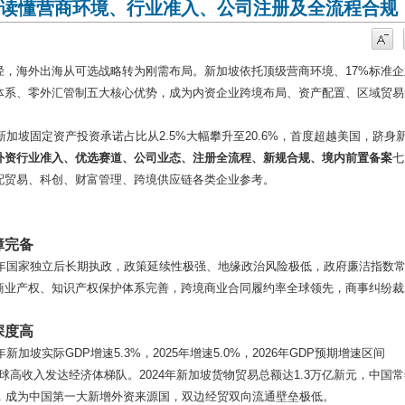
读懂营商环境、行业准入、公司注册及全流程合规
径，海外出海从可选战略转为刚需布局。新加坡依托顶级营商环境、17%标准企
体系、零外汇管制五大核心优势，成为内资企业跨境布局、资产配置、区域贸易
新加坡固定资产投资承诺占比从2.5%大幅攀升至20.6%，首度超越美国，跻身
外资行业准入、优选赛道、公司业态、注册全流程、新规合规、境内前置备案
七
配贸易、科创、财富管理、跨境供应链各类企业参考。
障完备
5年国家独立后长期执政，政策延续性极强、地缘政治风险极低，政府廉洁指数
商业产权、知识产权保护体系完善，跨境商业合同履约率全球领先，商事纠纷裁
深度高
加坡实际GDP增速5.3%，2025年增速5.0%，2026年GDP预期增速区间
位列全球高收入发达经济体梯队。2024年新加坡货物贸易总额达1.3万亿新元，中国
，成为中国第一大新增外资来源国，双边经贸双向流通壁垒极低。