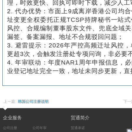
理，时效更快、回执可即时下载，减少人工
2. 代办优势：市面上9成离岸香港公司均
址变更全权委托正规TCSP持牌秘书一站
风控、合规编制董事股东文件、兜底全域关
漏签、备案漏报、地址不合规驳回问题；
3. 避雷提示：2026年严控高频迁址风控
更超3次，会触发注册处专项问询，非必要
4. 年审联动：年度NAR1周年申报信息，
业登记地址完全一致，地址未同步更新，直
上一篇:
韩国公司注册说明
下一
企业服务
贸通简介
公司注册
公司年审
贸通承诺