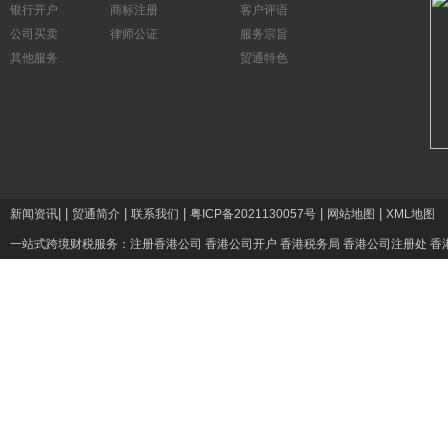
银行开户
商标注册
客户评语
公司买卖
律师公证
服务宗旨
其他服务
贸通特色
|
|
|
|
|
|
新闻资讯
贸通简介
联系我们
粤ICP备2021130057号
网站地图
XML地图
一站式跨境财税服务：
注册香港公司
香港公司开户
香港税务局
香港公司注册处
香