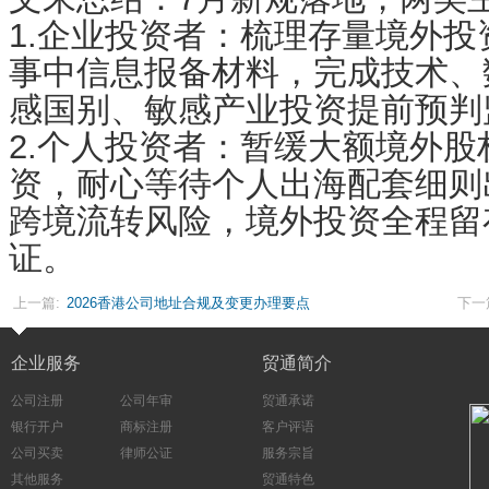
1.企业投资者：梳理存量境外
事中信息报备材料，完成技术、
感国别、敏感产业投资提前预判
2.个人投资者：暂缓大额境外
资，耐心等待个人出海配套细则
跨境流转风险，境外投资全程留
证。
上一篇:
2026香港公司地址合规及变更办理要点
下一
企业服务
贸通简介
公司注册
公司年审
贸通承诺
银行开户
商标注册
客户评语
公司买卖
律师公证
服务宗旨
其他服务
贸通特色