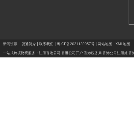
|
|
|
|
|
|
新闻资讯
贸通简介
联系我们
粤ICP备2021130057号
网站地图
XML地图
一站式跨境财税服务：
注册香港公司
香港公司开户
香港税务局
香港公司注册处
香