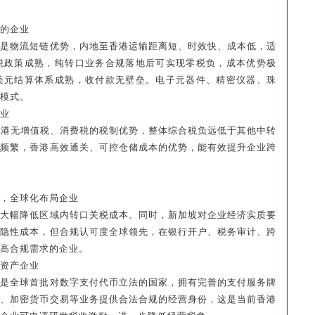
的企业
一是物流短链优势，内地至香港运输距离短、时效快、成本低，适
税政策成熟，纯转口业务合规落地后可实现零税负，成本优势极
美元结算体系成熟，收付款无壁垒。电子元器件、精密仪器、珠
模式。
业
香港无增值税、消费税的税制优势，整体综合税负远低于其他中转
动频繁，香港高效通关、可控仓储成本的优势，能有效提升企业跨
，全球化布局企业
可大幅降低区域内转口关税成本。同时，新加坡对企业经济实质要
等隐性成本，但合规认可度全球领先，在银行开户、税务审计、跨
高合规需求的企业。
资产企业
，是全球首批对数字支付代币立法的国家，拥有完善的支付服务牌
算、加密货币交易等业务提供合法合规的经营身份，这是当前香港