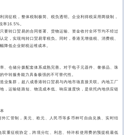
的利润征税，整体税制极简、税负透明。企业利得税采用两级制，
率16.5%。
：只要转口贸易的合同签署、货物运输、资金收付全环节均不经过
入认定，实现纯转口贸易零税负。同时，香港无增值税、消费税、
幅降低企业财税运维成本。
效率、仓储分拨配套体系成熟完善。对于电子元器件、奢侈品、珠
的中转服务能力具备极强的不可替代性。
制造业集群，超八成香港转口贸易与内地市场直接关联。内地工厂
基地，运输链路短、物流成本低、响应速度快，是依托内地供应链
本
何外汇管制，美元、欧元、人民币等多币种可自由兑换、实时结
避免双重征税协定，跨境分红、利息、特许权使用费的预提税最低