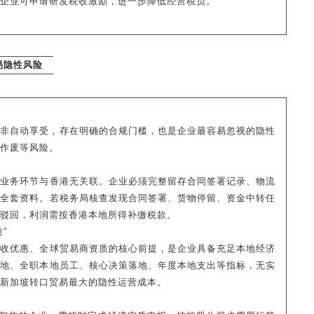
企业可申请研发税收激励，进一步降低经营税负。
易隐性风险
均非自动享受，存在明确的合规门槛，也是企业最容易忽视的隐性
作废等风险。
有业务环节与香港无关联。企业必须完整留存合同签署记录、物流
等全套资料。若税务局核查发现合同签署、货物停留、资金中转任
驳回，利润需按香港本地所得补缴税款。
”
税收优惠、全球贸易商资质的核心前提，是企业具备充足本地经济
场地、全职本地员工、核心决策落地、年度本地支出等指标，无实
新加坡转口贸易最大的隐性运营成本。