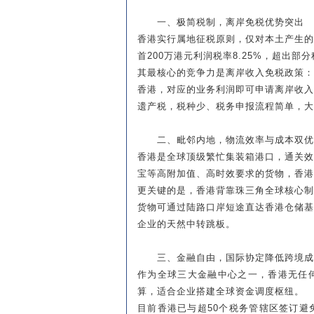
一、极简税制，离岸免税优势突出
香港实行属地征税原则，仅对本土产生
首200万港元利润税率8.25%，超出部分税
其最核心的竞争力是离岸收入免税政策
香港，对应的业务利润即可申请离岸收
遗产税，税种少、税务申报流程简单，大
二、毗邻内地，物流效率与成本双优
香港是全球顶级繁忙集装箱港口，通关
宝等高附加值、高时效要求的货物，香港
更关键的是，香港背靠珠三角全球核心
货物可通过陆路口岸短途直达香港仓储
企业的天然中转跳板。
三、金融自由，国际协定降低跨境成
作为全球三大金融中心之一，香港无任
算，适合企业搭建全球资金调度枢纽。
目前香港已与超50个税务管辖区签订