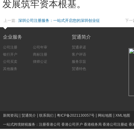
发展筑牢资本根基。
上一篇:
深圳公司注册服务：一站式开启您的深圳创业征
下一
程
企业服务
贸通简介
公司注册
公司年审
贸通承诺
银行开户
商标注册
客户评语
公司买卖
律师公证
服务宗旨
其他服务
贸通特色
|
|
|
|
|
|
新闻资讯
贸通简介
联系我们
粤ICP备2021130057号
网站地图
XML地图
一站式跨境财税服务：
注册香港公司
香港公司开户
香港税务局
香港公司注册处
香