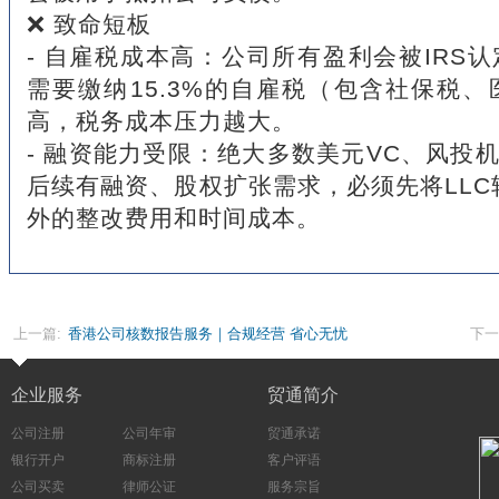
❌ 致命短板
- 自雇税成本高：公司所有盈利会被IRS
需要缴纳15.3%的自雇税（包含社保税
高，税务成本压力越大。
- 融资能力受限：绝大多数美元VC、风投机
后续有融资、股权扩张需求，必须先将LLC转
外的整改费用和时间成本。
上一篇:
香港公司核数报告服务｜合规经营 省心无忧
下一
企业服务
贸通简介
公司注册
公司年审
贸通承诺
银行开户
商标注册
客户评语
公司买卖
律师公证
服务宗旨