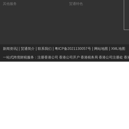
其他服务
贸通特色
|
|
|
|
|
|
新闻资讯
贸通简介
联系我们
粤ICP备2021130057号
网站地图
XML地图
一站式跨境财税服务：
注册香港公司
香港公司开户
香港税务局
香港公司注册处
香