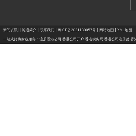
|
|
|
|
|
|
新闻资讯
贸通简介
联系我们
粤ICP备2021130057号
网站地图
XML地图
一站式跨境财税服务：
注册香港公司
香港公司开户
香港税务局
香港公司注册处
香