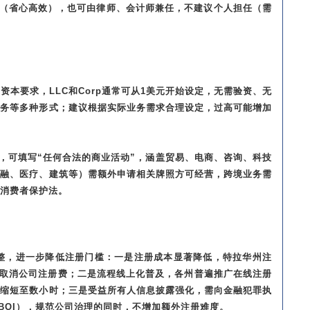
司（省心高效），也可由律师、会计师兼任，不建议个人担任（需
册资本要求，LLC和Corp通常可从1美元开始设定，无需验资、无
服务等多种形式；建议根据实际业务需求合理设定，过高可能增加
围，可填写“任何合法的商业活动”，涵盖贸易、电商、咨询、科技
金融、医疗、建筑等）需额外申请相关牌照方可经营，跨境业务需
消费者保护法。
调整，进一步降低注册门槛：一是注册成本显著降低，特拉华州注
那州取消公司注册费；二是流程线上化普及，各州普遍推广在线注册
可缩短至数小时；三是受益所有人信息披露强化，需向金融犯罪执
（BOI），规范公司治理的同时，不增加额外注册难度。