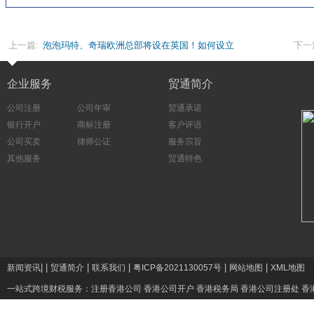
上一篇:
泡泡玛特、奇瑞欧洲总部将设在英国！如何设立
下一
英国公司
企业服务
贸通简介
公司注册
公司年审
贸通承诺
银行开户
商标注册
客户评语
公司买卖
律师公证
服务宗旨
其他服务
贸通特色
|
|
|
|
|
|
新闻资讯
贸通简介
联系我们
粤ICP备2021130057号
网站地图
XML地图
一站式跨境财税服务：
注册香港公司
香港公司开户
香港税务局
香港公司注册处
香