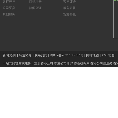
银行开户
商标注册
客户评语
公司买卖
律师公证
服务宗旨
其他服务
贸通特色
|
|
|
|
|
|
新闻资讯
贸通简介
联系我们
粤ICP备2021130057号
网站地图
XML地图
一站式跨境财税服务：
注册香港公司
香港公司开户
香港税务局
香港公司注册处
香