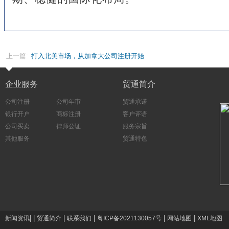
上一篇:
打入北美市场，从加拿大公司注册开始
企业服务
贸通简介
公司注册
公司年审
贸通承诺
银行开户
商标注册
客户评语
公司买卖
律师公证
服务宗旨
其他服务
贸通特色
|
|
|
|
|
|
新闻资讯
贸通简介
联系我们
粤ICP备2021130057号
网站地图
XML地图