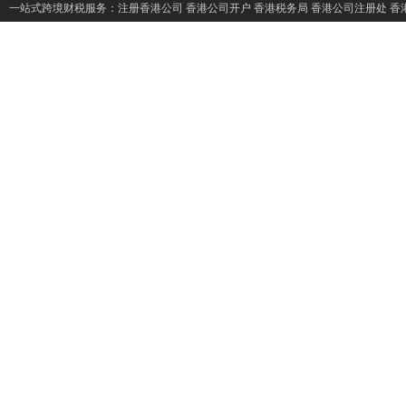
一站式跨境财税服务：
注册香港公司
香港公司开户
香港税务局
香港公司注册处
香