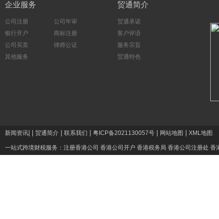
企业服务
贸通简介
公司注册
公司年审
贸通承诺
银行开户
商标注册
客户评语
公司买卖
律师公证
服务宗旨
其他服务
贸通特色
|
|
|
|
|
|
新闻资讯
贸通简介
联系我们
粤ICP备2021130057号
网站地图
XML地图
一站式跨境财税服务：
注册香港公司
香港公司开户
香港税务局
香港公司注册处
香