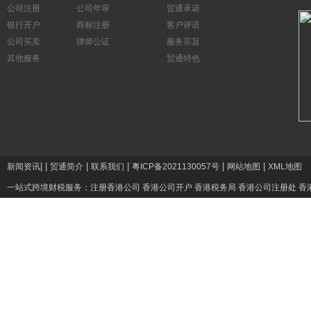
公司注册
公司年审
贸通承诺
银行开户
商标注册
客户评语
公司买卖
律师公证
服务宗旨
其他服务
贸通特色
|
|
|
|
|
|
新闻资讯
贸通简介
联系我们
粤ICP备2021130057号
网站地图
XML地图
一站式跨境财税服务：
注册香港公司
香港公司开户
香港税务局
香港公司注册处
香