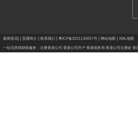
|
|
|
|
|
|
新闻资讯
贸通简介
联系我们
粤ICP备2021130057号
网站地图
XML地图
一站式跨境财税服务：
注册香港公司
香港公司开户
香港税务局
香港公司注册处
香