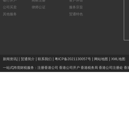
银行开户
商标注册
客户评语
公司买卖
律师公证
服务宗旨
其他服务
贸通特色
|
|
|
|
|
|
新闻资讯
贸通简介
联系我们
粤ICP备2021130057号
网站地图
XML地图
一站式跨境财税服务：
注册香港公司
香港公司开户
香港税务局
香港公司注册处
香