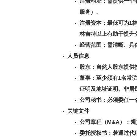
注册地址
：需提供一个
服务）。
注册资本
：最低可为1
林吉特以上有助于提升
经营范围
：需清晰、具
人员信息
股东
：自然人股东提供
董事
：至少须有1名常
证明及地址证明。非居
公司秘书
：必须委任一
关键文件
公司章程（M&A）
：规
委托授权书
：若通过代