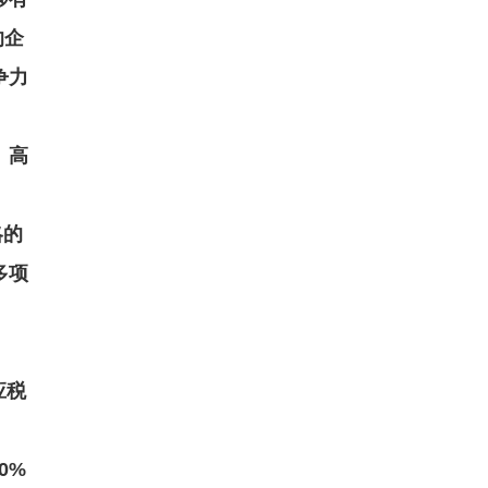
的企
争力
、高
略的
多项
应税
0%