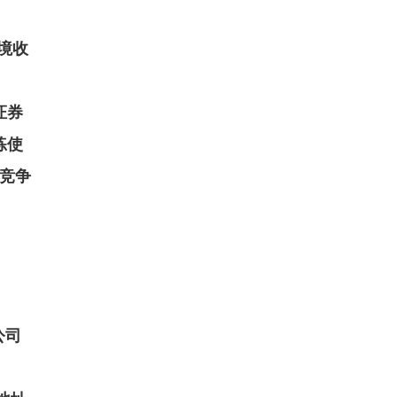
境收
证券
练使
“竞争
：
公司