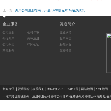
上一篇:
离岸公司注册指南：开曼/BVI/塞舌尔/马绍尔政策
对比与选择策略
企业服务
贸通简介
公司注册
公司年审
贸通承诺
银行开户
商标注册
客户评语
公司买卖
律师公证
服务宗旨
其他服务
贸通特色
|
|
|
|
|
|
新闻资讯
贸通简介
联系我们
粤ICP备2021130057号
网站地图
XML地图
一站式跨境财税服务：
注册香港公司
香港公司开户
香港税务局
香港公司注册处
香