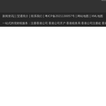
|
|
|
|
|
|
新闻资讯
贸通简介
联系我们
粤ICP备2021130057号
网站地图
XML地图
一站式跨境财税服务：
注册香港公司
香港公司开户
香港税务局
香港公司注册处
香