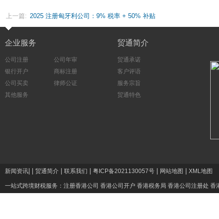
上一篇:
2025 注册匈牙利公司：9% 税率 + 50% 补贴
企业服务
贸通简介
公司注册
公司年审
贸通承诺
银行开户
商标注册
客户评语
公司买卖
律师公证
服务宗旨
其他服务
贸通特色
|
|
|
|
|
|
新闻资讯
贸通简介
联系我们
粤ICP备2021130057号
网站地图
XML地图
一站式跨境财税服务：
注册香港公司
香港公司开户
香港税务局
香港公司注册处
香