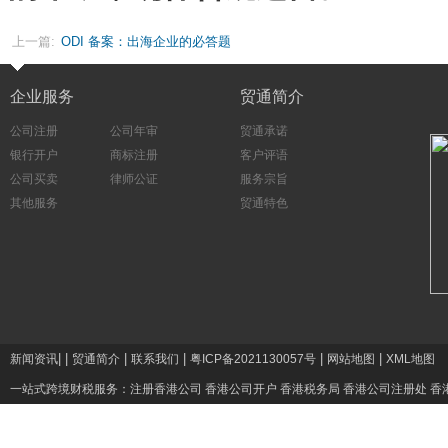
上一篇:
ODI 备案：出海企业的必答题
企业服务
贸通简介
公司注册
公司年审
贸通承诺
银行开户
商标注册
客户评语
公司买卖
律师公证
服务宗旨
其他服务
贸通特色
|
|
|
|
|
|
新闻资讯
贸通简介
联系我们
粤ICP备2021130057号
网站地图
XML地图
一站式跨境财税服务：
注册香港公司
香港公司开户
香港税务局
香港公司注册处
香