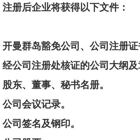
注册后企业将获得以下文件：
开曼群岛豁免公司、公司注册证
经公司注册处核证的公司大纲及
股东、董事、秘书名册。
公司会议记录。
公司签名及钢印。