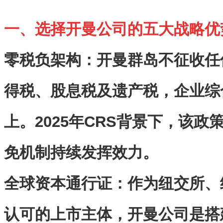
一、选择开曼公司的五大战略优
零税负架构：开曼群岛不征收任
得税、股息税及遗产税，企业综
上。
2025
年
CRS
背景下，该政
免机制持续发挥效力。
全球资本通行证：作为纽交所、
认可的上市主体，开曼公司是搭