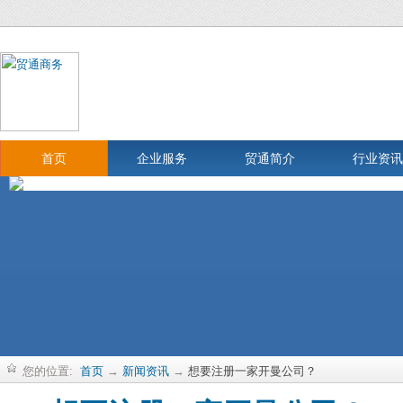
首页
企业服务
贸通简介
行业资讯
您的位置:
首页
→
新闻资讯
→
想要注册一家开曼公司？