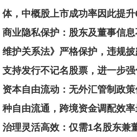
体，中概股上市成功率因此提升
商业隐私保护：股东及董事信息
维护关系法》严格保护，违规披
支持发行不记名股票，进一步强
资本自由流动：无外汇管制政策
种自由流通，跨境资金调配效率
治理灵活高效：仅需
1
名股东兼