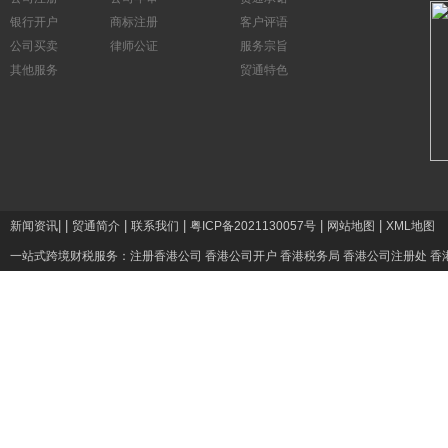
银行开户
商标注册
客户评语
公司买卖
律师公证
服务宗旨
其他服务
贸通特色
|
|
|
|
|
|
新闻资讯
贸通简介
联系我们
粤ICP备2021130057号
网站地图
XML地图
一站式跨境财税服务：
注册香港公司
香港公司开户
香港税务局
香港公司注册处
香