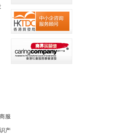
投
商服
识产