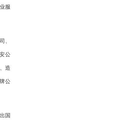
业服
司、
安公
、造
牌公
出国