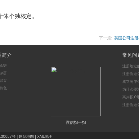
个体个独核定。
下一篇:
英国公司注册
通简介
常见问
承诺
注册地址
评语
注册香港
宗旨
成立离岸
特色
注意事项
为什么要
册香港公
离岸帐户
注册香港
微信扫一扫
|
|
130057号
网站地图
XML地图