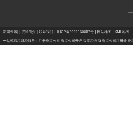
|
|
|
|
|
|
新闻资讯
贸通简介
联系我们
粤ICP备2021130057号
网站地图
XML地图
一站式跨境财税服务：
注册香港公司
香港公司开户
香港税务局
香港公司注册处
香