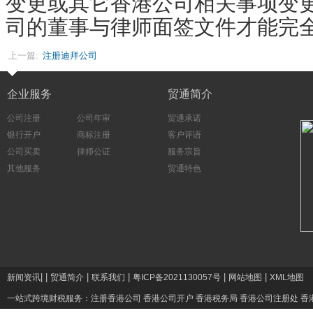
变更或其它香港公司相关事项变
司的董事与律师面签文件才能完
上一篇:
注册迪拜公司
企业服务
贸通简介
公司注册
公司年审
贸通承诺
银行开户
商标注册
客户评语
公司买卖
律师公证
服务宗旨
其他服务
贸通特色
|
|
|
|
|
|
新闻资讯
贸通简介
联系我们
粤ICP备2021130057号
网站地图
XML地图
一站式跨境财税服务：
注册香港公司
香港公司开户
香港税务局
香港公司注册处
香