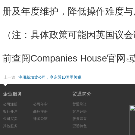
册及年度维护，降低操作难度与
（注：具体政策可能因英国议会
前查阅
Companies House官网
上一篇:
注册新加坡公司，享东盟10国零关税
企业服务
贸通简介
公司注册
公司年审
贸通承诺
银行开户
商标注册
客户评语
公司买卖
律师公证
服务宗旨
其他服务
贸通特色