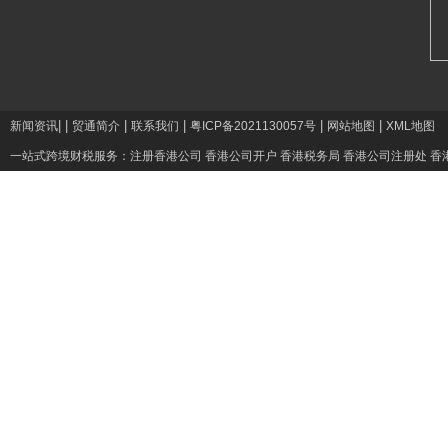
|
|
|
|
|
|
新闻资讯
贸通简介
联系我们
粤ICP备2021130057号
网站地图
XML地图
一站式跨境财税服务：
注册香港公司
香港公司开户
香港税务局
香港公司注册处
香