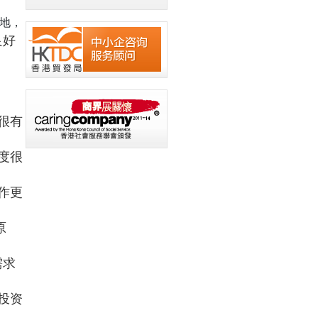
地，
良好
很有
度很
作更
原
需求
投资