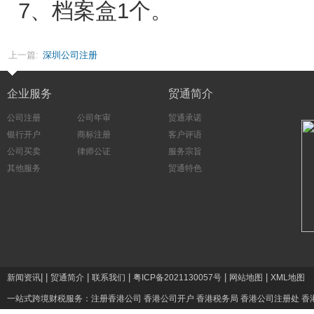
7、档案盒1个。
上一篇:
深圳公司注册
企业服务
贸通简介
公司注册
公司年审
贸通承诺
银行开户
商标注册
客户评语
公司买卖
律师公证
服务宗旨
其他服务
贸通特色
|
|
|
|
|
|
新闻资讯
贸通简介
联系我们
粤ICP备2021130057号
网站地图
XML地图
一站式跨境财税服务：
注册香港公司
香港公司开户
香港税务局
香港公司注册处
香