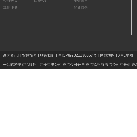
公司买卖
律师公证
服务宗旨
其他服务
贸通特色
|
|
|
|
|
|
新闻资讯
贸通简介
联系我们
粤ICP备2021130057号
网站地图
XML地图
一站式跨境财税服务：
注册香港公司
香港公司开户
香港税务局
香港公司注册处
香