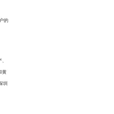
户的
产、
和黄
深圳