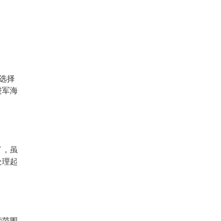
选择
进军海
了，虽
处理起
营范围