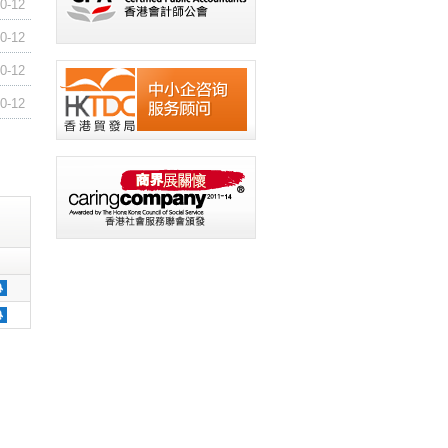
0-12
0-12
0-12
0-12