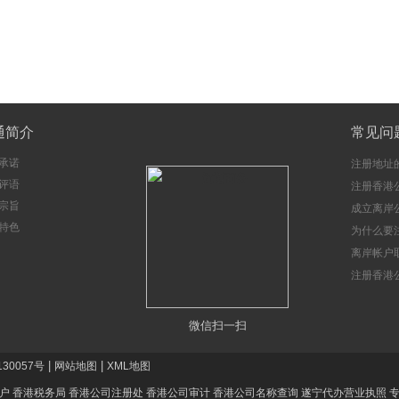
通简介
常见问
承诺
注册地址
评语
注册香港
宗旨
成立离岸
特色
注意事项
为什么要
册香港公
离岸帐户
注册香港
微信扫一扫
|
|
130057号
网站地图
XML地图
户
香港税务局
香港公司注册处
香港公司审计
香港公司名称查询
遂宁代办营业执照