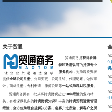
关于贸通
20
贸通商务
是
获得香港
9
特区政府认可
的
持牌专业
境
服务机构
，为跨境投资者
20
提供
全球公司注册
、公司变更、公司注销、代理记账，做账审
2
计，商标注册，专利申请、律师公证等
一站式跨境财税服务
。
20
贸通商务拥有一批从事跨境财税超过
10年经验
的业内精
注
英，有着深厚扎实的
跨境财税知识
和丰富的
跨境贸易运营管理
20
经验
，
全方位
跨境合规解决方案
，
急客户之所急
，
解客户之所